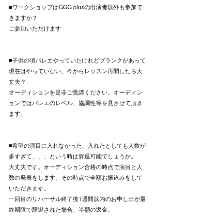
■ワークショップはGGG plusの出演者以外も参加で
きますか？
ご参加いただけます
■子供の頃バレエやっていたけれどブランクがあって
現在はやっていない。今からレッスン再開したら大
丈夫？
オーディションを是非ご受講ください。オーディシ
ョンではバレエのレベル、協調性等を見させて頂き
ます。
■希望の演目に入れなかった、入れたとしても人数が
多すぎて、、、という時は辞退可能でしょうか。
大丈夫です。オーディション合格の時点で演目と人
数の発表をします。その時点で全額お振込みをして
いただきます。
一回目のリハーサル終了後1週間以内のお申し出が最
終期限で辞退された場合、半額の返金。