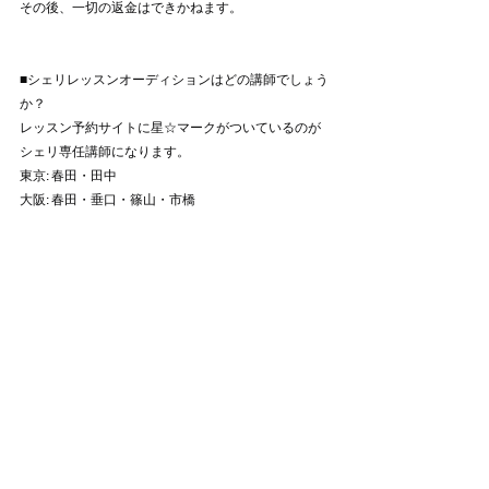
その後、一切の返金はできかねます。
■シェリレッスンオーディションはどの講師でしょう
か？
レッスン予約サイトに星☆マークがついているのが
シェリ専任講師になります。
東京: 春田・田中
大阪: 春田・垂口・篠山・市橋
■シェリレッスン料金、オーディション料金はどうな
りますか？
シェリレッスンオーディションに関しては、シェリ
のレッスン料＋オーディション料金が必要となりま
す。レッスン料金が二重でかかってしまいますの
で、気になる方はビデオオーディションをお申し込
み下さいませ。