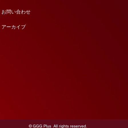
ーサル鑑賞チケットの２つを
ーサル鑑賞のご入場時に確認
お問い合わせ
します。 2️⃣：リハーサル鑑
み 東
アーカイブ
©︎ GGG Plus All rights reserved.