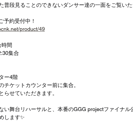
た普段見ることのできないダンサー達の一面をご覧いた
てご予約受付中！
.ocnk.net/product/49
合時間
2:30集合
ター4階
のチケットカウンター前に集合。
とらせていただきます。
い舞台リハーサルと、本番のGGG projectファイナ
めします✨　