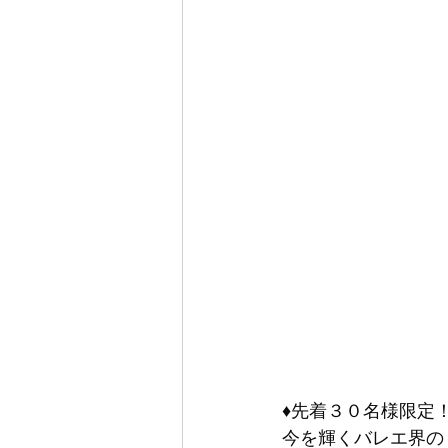
♦先着３０名様限定
今を輝くバレエ界の