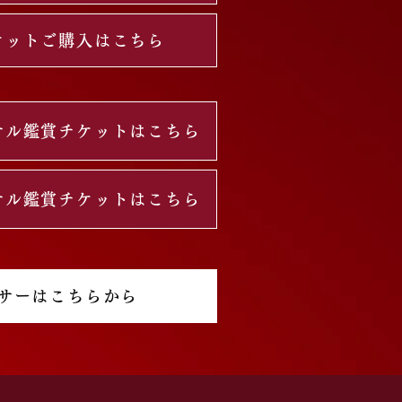
認、 プロダンサーによる細かな
リハ
調整など、 本番では見ることの
リハ
ケットご購入はこちら
できない貴重な舞台裏も見どころ
いた
のひとつです。 作品が完成する
賞の
までの過程を間
サル鑑賞チケットはこちら
サル鑑賞チケットはこちら
サーはこちらから