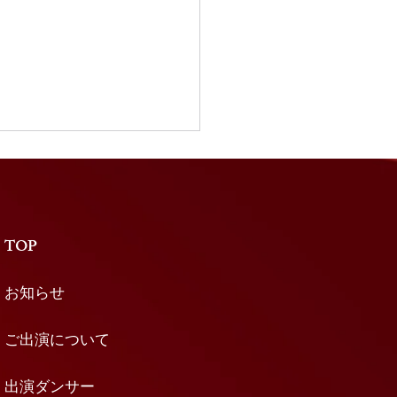
GG plus リハーサル鑑賞
ット販売決定】
 plus本番前の貴重なリハー
を見学できる「リハーサル鑑
TOP
ケット」を販売いたします✨
とは違った緊張感や、 出演
お知らせ
プロダンサーが作品を創り上
過程をご覧いただける特別な
ご出演について
す。 ■料金 1️⃣：本公演も
れる方 東京5,000円、大阪
出演ダンサー
00円 ※本公演のチケットと、