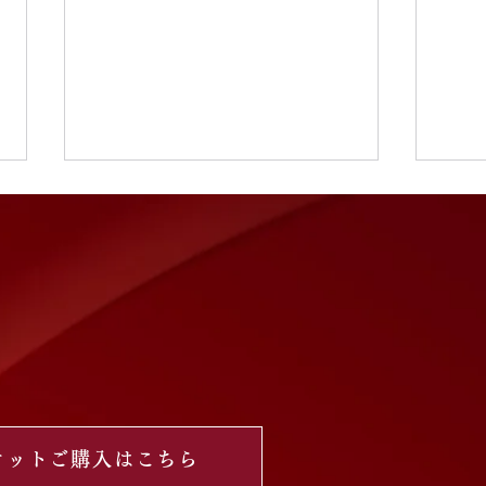
GGG plus リハーサル鑑賞チ
【G
ケット販売開始
チケ
本番前の緊張感あふれる舞台裏を
GGG
体感できる、 特別な「リハーサ
サル
ル鑑賞チケット」を販売いたしま
賞チ
す✨ 舞台が完成していく瞬間
本番
――。 プロダンサーと出演者が
者・
息を合わせ、 作品を創り上げる
げる
過程や、本番直前ならではの真剣
機会で
な空気感をご覧いただけます。
鑑賞さ
ケットご購入はこちら
照明・音響・舞台転換の最終確
4,0