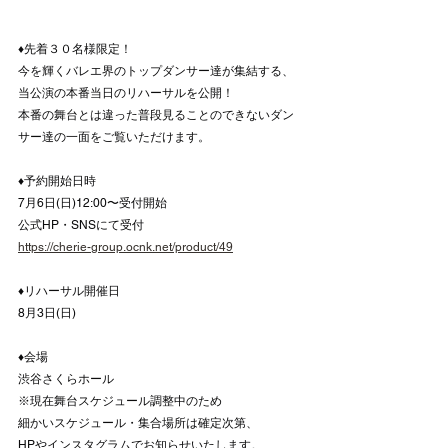
♦先着３０名様限定！
今を輝くバレエ界のトップダンサー達が集結する、
当公演の本番当日のリハーサルを公開！
本番の舞台とは違った普段見ることのできないダン
サー達の一面をご覧いただけます。
♦予約開始日時
7月6日(日)12:00〜受付開始
公式HP・SNSにて受付
https://cherie-group.ocnk.net/product/49
♦リハーサル開催日
8月3日(日)
♦会場
渋谷さくらホール
※現在舞台スケジュール調整中のため
細かいスケジュール・集合場所は確定次第、
HPやインスタグラムでお知らせいたします。