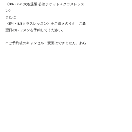
《8/4・8/8 大谷遥陽 公演チケット＋クラスレッス
ン》
または
《8/4・8/8クラスレッスン》をご購入のうえ、ご希
望日のレッスンを予約してください。
⚠️ご予約後のキャンセル・変更はできません。あら
かじめご了承ください。
この貴重な機会をお見逃しなく✨
詳細・ご予約は公式サイトへ！
https://cherie.hacomono.jp/reserve/schedule/7/6