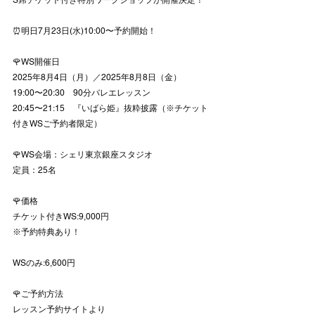
S席チケット付き特別ワークショップが開催決定！
⏰明日7月23日(水)10:00〜予約開始！
🌹WS開催日
2025年8月4日（月）／2025年8月8日（金）
19:00〜20:30　90分バレエレッスン
20:45〜21:15　『いばら姫』抜粋披露（※チケット
付きWSご予約者限定）
🌹WS会場：シェリ東京銀座スタジオ
定員：25名
🌹価格
チケット付きWS:9,000円
※予約特典あり！
WSのみ:6,600円
🌹ご予約方法
レッスン予約サイトより