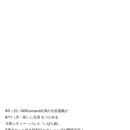
8/3（日）GGG project出演の大谷遥陽が
8/11（月・祝）に主演 をつとめる
大和シティー・バレエ『いばら姫』