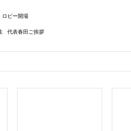
   ロビー開場
生   代表春田ご挨拶