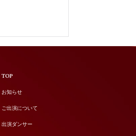
GG plus リハーサル鑑賞
ット販売決定】
 plus本番前の貴重なリハー
を見学できる「リハーサル鑑
TOP
ケット」を販売いたします✨
とは違った緊張感や、 出演
お知らせ
プロダンサーが作品を創り上
過程をご覧いただける特別な
ご出演について
す。 ■料金 1️⃣：本公演も
れる方 東京5,000円、大阪
出演ダンサー
00円 ※本公演のチケットと、
ーサル鑑賞チケットの２つを