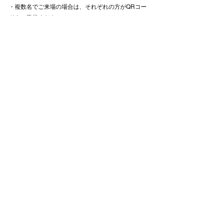
・複数名でご来場の場合は、それぞれの方がQRコー
ドをご準備ください。
⸻
▼リハーサル鑑賞チケットに関する注意事項
・ご購入後のキャンセル、返金、変更はできませ
ん。
・チケットの紛失、削除等による補償はできませ
ん。
・メールが確認できない場合は、teketの会員ページ
へログインいただくことで再度ご確認いただけま
す。
・営利目的での転売は禁止しております。
⸻
注意事項