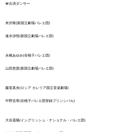
💎出演ダンサー
米沢唯(新国立劇場バレエ団)
速水渉悟(新国立劇場バレエ団)
永橋あゆみ(谷桃子バレエ団)
山田悠貴(新国立劇場バレエ団)
藤室真央(ロシア カレリア国立音楽劇場)
中野吉章(谷桃子バレエ団登録プリンシパル)
大谷遥陽(イングリッシュ・ナショナル・バレエ団)